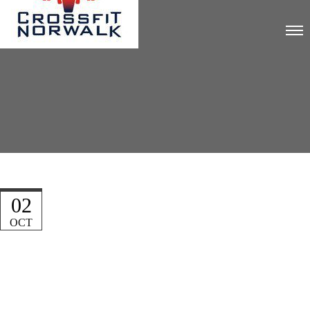
02
OCT