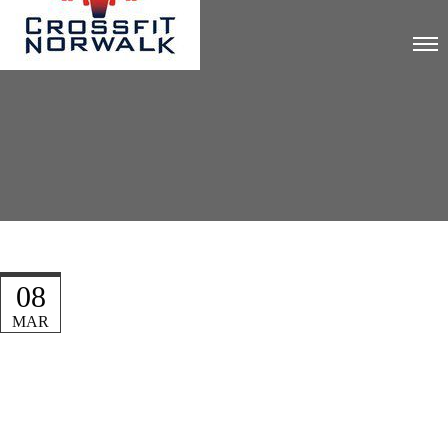
08
MAR